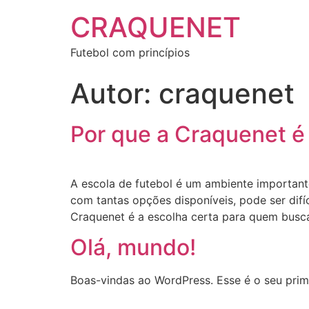
CRAQUENET
Futebol com princípios
Autor:
craquenet
Por que a Craquenet é
A escola de futebol é um ambiente important
com tantas opções disponíveis, pode ser difíc
Craquenet é a escolha certa para quem busc
Olá, mundo!
Boas-vindas ao WordPress. Esse é o seu prime