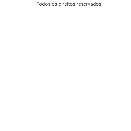
Todos os direitos reservados